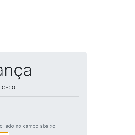
ança
nosco.
ao lado no campo abaixo