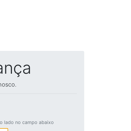
ança
nosco.
ao lado no campo abaixo