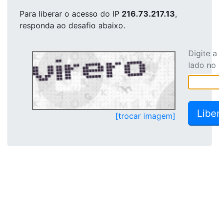
Para liberar o acesso
do IP
216.73.217.13
,
responda ao desafio abaixo.
Digite 
lado no
[trocar imagem]