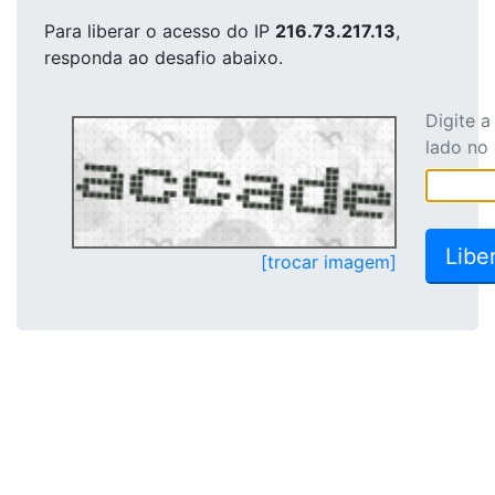
Para liberar o acesso
do IP
216.73.217.13
,
responda ao desafio abaixo.
Digite 
lado no
[trocar imagem]