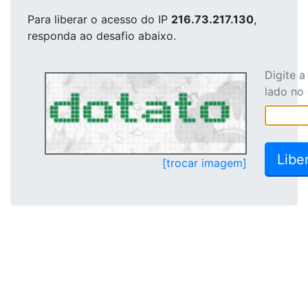
Para liberar o acesso
do IP
216.73.217.130
,
responda ao desafio abaixo.
Digite 
lado no
[trocar imagem]