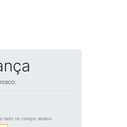
ança
nosco.
ao lado no campo abaixo