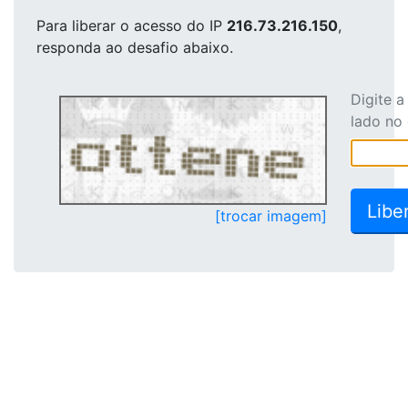
Para liberar o acesso
do IP
216.73.216.150
,
responda ao desafio abaixo.
Digite 
lado no
[trocar imagem]