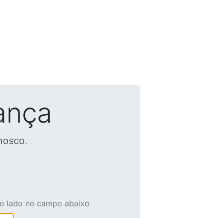
ança
nosco.
ao lado no campo abaixo