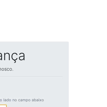
ança
nosco.
ao lado no campo abaixo