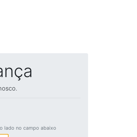
ança
nosco.
ao lado no campo abaixo