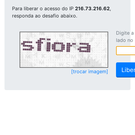
Para liberar o acesso
do IP
216.73.216.62
,
responda ao desafio abaixo.
Digite 
lado no
[trocar imagem]