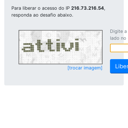
Para liberar o acesso
do IP
216.73.216.54
,
responda ao desafio abaixo.
Digite 
lado no
[trocar imagem]