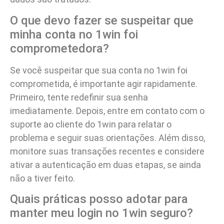
O que devo fazer se suspeitar que
minha conta no 1win foi
comprometedora?
Se você suspeitar que sua conta no 1win foi
comprometida, é importante agir rapidamente.
Primeiro, tente redefinir sua senha
imediatamente. Depois, entre em contato com o
suporte ao cliente do 1win para relatar o
problema e seguir suas orientações. Além disso,
monitore suas transações recentes e considere
ativar a autenticação em duas etapas, se ainda
não a tiver feito.
Quais práticas posso adotar para
manter meu login no 1win seguro?