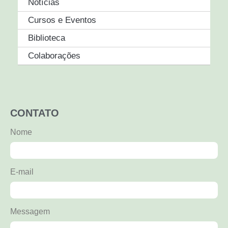
Notícias
Cursos e Eventos
Biblioteca
Colaborações
CONTATO
Nome
E-mail
Messagem