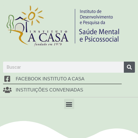
FACEBOOK INSTITUTO A CASA
INSTITUIÇÕES CONVENIADAS