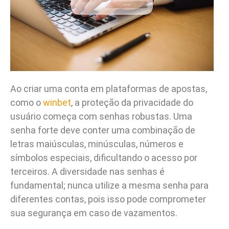
Ao criar uma conta em plataformas de apostas,
como o
winbet
, a proteção da privacidade do
usuário começa com senhas robustas. Uma
senha forte deve conter uma combinação de
letras maiúsculas, minúsculas, números e
símbolos especiais, dificultando o acesso por
terceiros. A diversidade nas senhas é
fundamental; nunca utilize a mesma senha para
diferentes contas, pois isso pode comprometer
sua segurança em caso de vazamentos.