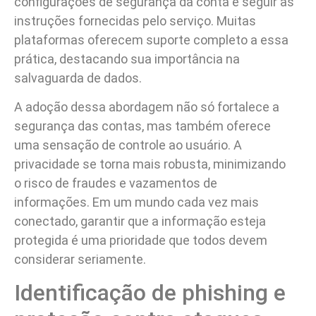
configurações de segurança da conta e seguir as
instruções fornecidas pelo serviço. Muitas
plataformas oferecem suporte completo a essa
prática, destacando sua importância na
salvaguarda de dados.
A adoção dessa abordagem não só fortalece a
segurança das contas, mas também oferece
uma sensação de controle ao usuário. A
privacidade se torna mais robusta, minimizando
o risco de fraudes e vazamentos de
informações. Em um mundo cada vez mais
conectado, garantir que a informação esteja
protegida é uma prioridade que todos devem
considerar seriamente.
Identificação de phishing e