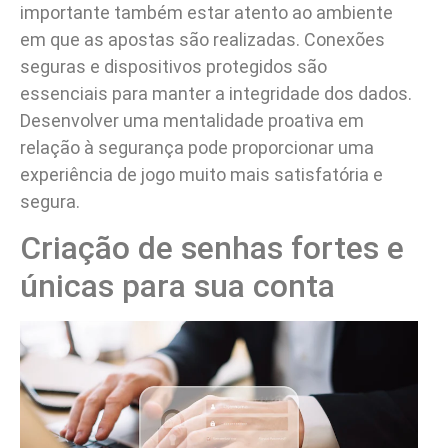
importante também estar atento ao ambiente
em que as apostas são realizadas. Conexões
seguras e dispositivos protegidos são
essenciais para manter a integridade dos dados.
Desenvolver uma mentalidade proativa em
relação à segurança pode proporcionar uma
experiência de jogo muito mais satisfatória e
segura.
Criação de senhas fortes e
únicas para sua conta