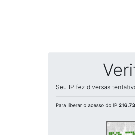
Ver
Seu IP fez diversas tentati
Para liberar o acesso
do IP
216.73