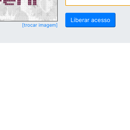
[trocar imagem]