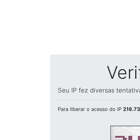
Ver
Seu IP fez diversas tentati
Para liberar o acesso
do IP
216.73