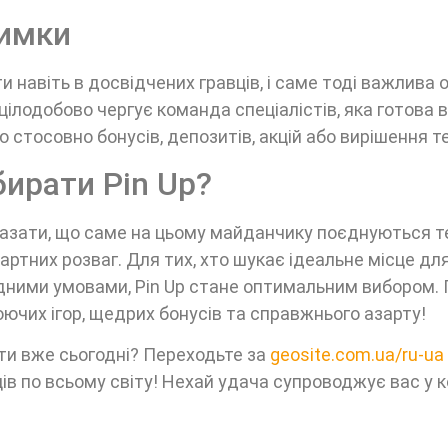
имки
 навіть в досвідчених гравців, і саме тоді важлива
 цілодобово чергує команда спеціалістів, яка готова
 стосовно бонусів, депозитів, акцій або вирішення т
ирати Pin Up?
зати, що саме на цьому майданчику поєднуються тех
ртних розваг. Для тих, хто шукає ідеальне місце для
ідними умовами, Pin Up стане оптимальним вибором. 
юючих ігор, щедрих бонусів та справжнього азарту!
ти вже сьогодні? Переходьте за
geosite.com.ua/ru-ua
в по всьому світу! Нехай удача супроводжує вас у ко