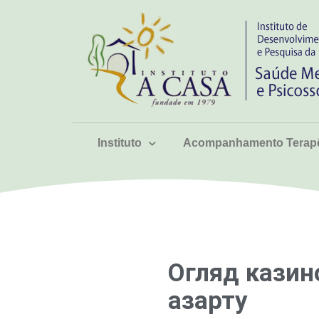
Instituto
Acompanhamento Terapê
Огляд казино
азарту