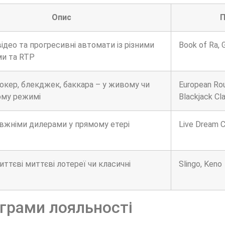
Опис
П
відео та прогресивні автомати із різними
Book of Ra, 
и та RTP
окер, блекджек, баккара – у живому чи
European Rou
ому режимі
Blackjack Cl
авжніми дилерами у прямому етері
Live Dream C
ттєві миттєві лотереї чи класичні
Slingo, Keno
ограми лояльності