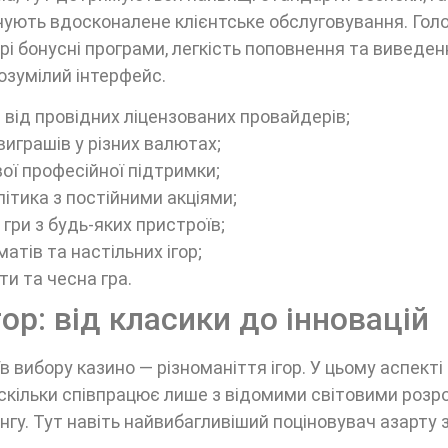
ечують вдосконалене клієнтське обслуговування. Го
дрі бонусні програми, легкість поповнення та виведен
озумілий інтерфейс.
и від провідних ліцензованих провайдерів;
играшів у різних валютах;
ої професійної підтримки;
ітика з постійними акціями;
 гри з будь-яких пристроїв;
атів та настільних ігор;
и та чесна гра.
ор: від класики до інновацій
їв вибору казино — різноманіття ігор. У цьому аспекті
скільки співпрацює лише з відомими світовими роз
гу. Тут навіть найвибагливіший поціновувач азарту 