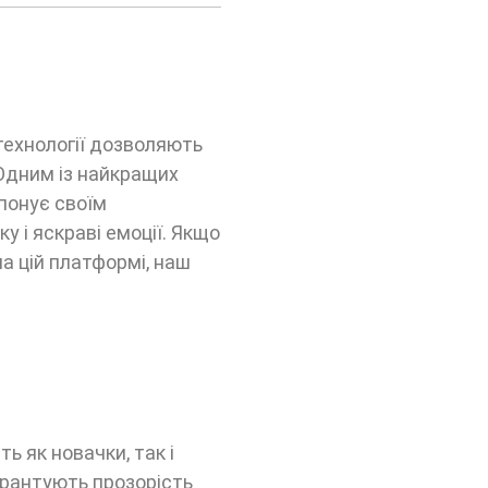
 технології дозволяють
Одним із найкращих
опонує своїм
у і яскраві емоції. Якщо
а цій платформі, наш
ь як новачки, так і
арантують прозорість