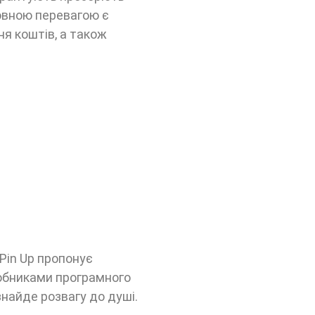
ловною перевагою є
ня коштів, а також
 Pin Up пропонує
робниками програмного
знайде розвагу до душі.