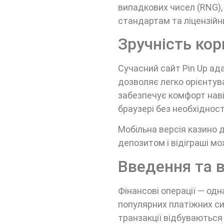
випадкових чисел (RNG),
стандартам та ліцензійн
Зручність ко
Сучасний сайт Pin Up ад
дозволяє легко орієнтува
забезпечує комфорт навіт
браузері без необхіднос
Мобільна версія казино д
депозитом і відіграші мо
Введення та 
Фінансові операції — одн
популярних платіжних сис
транзакції відбуваються