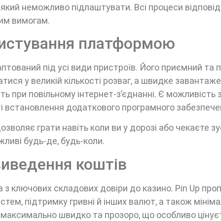
 який неможливо підлаштувати. Всі процеси відпов
им вимогам.
ристування платформою
аптований під усі види пристроїв. Його приємний та
тися у великій кількості розваг, а швидке завантаж
ь при повільному інтернет-з’єднанні. Є можливість з
ті встановлення додаткового програмного забезпече
озволяє грати навіть коли ви у дорозі або чекаєте зу
жливі будь-де, будь-коли.
виведення коштів
а з ключових складових довіри до казино. Pin Up про
тем, підтримку гривні й інших валют, а також мінімаль
 максимально швидко та прозоро, що особливо цінує