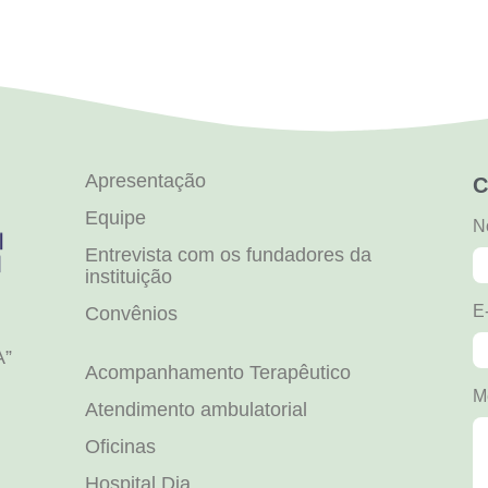
Apresentação
C
Equipe
N
Entrevista com os fundadores da
instituição
E
Convênios
A”
Acompanhamento Terapêutico
M
Atendimento ambulatorial
Oficinas
Hospital Dia