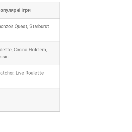
опулярні ігри
Gonzo’s Quest, Starburst
lette, Casino Hold’em,
assic
atcher, Live Roulette