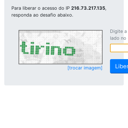
Para liberar o acesso
do IP
216.73.217.135
,
responda ao desafio abaixo.
Digite 
lado no
[trocar imagem]