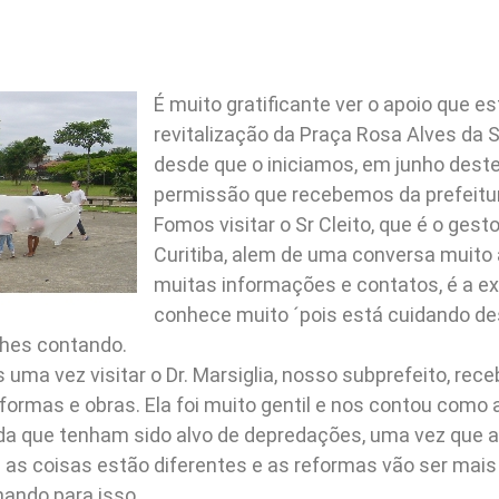
É muito gratificante ver o apoio que es
revitalização da Praça Rosa Alves da 
desde que o iniciamos, em junho deste 
permissão que recebemos da prefeitur
Fomos visitar o Sr Cleito, que é o gest
Curitiba, alem de uma conversa muito
muitas informações e contatos, é a e
conhece muito ´pois está cuidando de
lhes contando.
 uma vez visitar o Dr. Marsiglia, nosso subprefeito, rec
eformas e obras. Ela foi muito gentil e nos contou como a
da que tenham sido alvo de depredações, uma vez que 
 as coisas estão diferentes e as reformas vão ser mais
hando para isso.