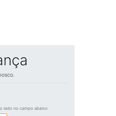
ança
nosco.
ao lado no campo abaixo