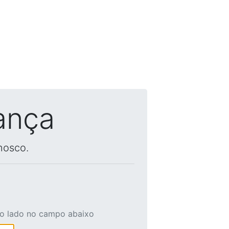
ança
nosco.
ao lado no campo abaixo