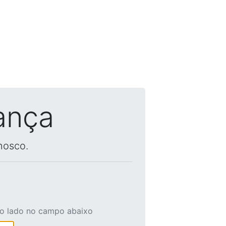
ança
nosco.
ao lado no campo abaixo