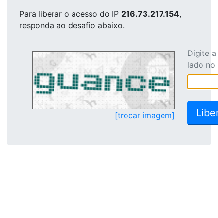
Para liberar o acesso
do IP
216.73.217.154
,
responda ao desafio abaixo.
Digite 
lado no
[trocar imagem]