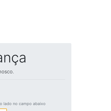
ança
nosco.
ao lado no campo abaixo