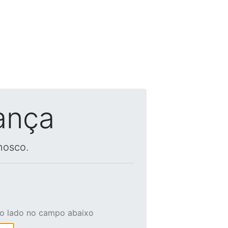
ança
nosco.
ao lado no campo abaixo