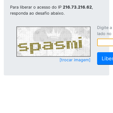
Para liberar o acesso
do IP
216.73.216.62
,
responda ao desafio abaixo.
Digite 
lado no
[trocar imagem]