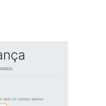
ança
nosco.
ao lado no campo abaixo