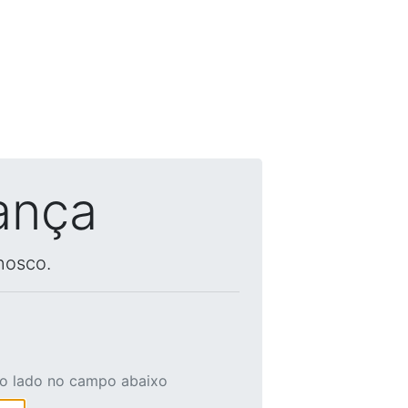
ança
nosco.
ao lado no campo abaixo