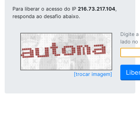
Para liberar o acesso
do IP
216.73.217.104
,
responda ao desafio abaixo.
Digite 
lado no
[trocar imagem]