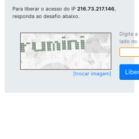
Para liberar o acesso
do IP
216.73.217.146
,
responda ao desafio abaixo.
Digite 
lado no
[trocar imagem]